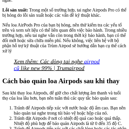
nghe.
Lỗi sản xuất:
Trong một số trường hợp, tai nghe Airpods Pro có thể
bị hỏng do lỗi sản xuất hoặc các vấn đề kỹ thuật khác.
Nếu loa AirPods Pro của bạn bị hỏng, nên thử kiểm tra các yếu tố
trên và xem xét liệu có thể liên quan đến việc bảo hành. Trong nhiều
trường hợp, nếu tai nghe vẫn còn trong thời kỳ bảo hành, bạn có thể
đổi mới hoặc sửa chữa miễn phí. Nếu không, việc liên hệ với bộ
phận hỗ trợ kỹ thuật của Trùm Airpod sẽ hướng dẫn bạn cụ thể cách
xử lý
Xem thêm: Các dòng tai nghe
airpod
cũ
like new 99% | Trumairpod
Cách bảo quản loa Airpods sau khi thay
Sau khi thay loa Airpods, để giữ cho chất lượng âm thanh và tuổi
thọ của loa lâu hơn, bạn nên tuân thủ các quy tắc bảo quản sau:
Tránh để Airpods tiếp xúc với nước hoặc độ ẩm cao. Bạn nên
bảo quản tai nghe trong túi bảo vệ hoặc hộp của nó.
Tránh đặt Airpods ở nơi có nhiệt độ quá cao hoặc quá thấp.
Nhiệt độ phù hợp để bảo quản Airpods là từ 0 đến 35 độ C.
Tránh để Airpods tiếp xúc với các chất lỏng hoặc các tác nhân