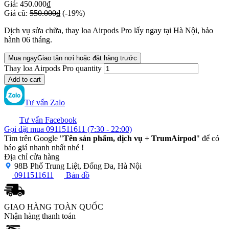
Giá:
450.000₫
Giá cũ:
550.000₫
(-19%)
Dịch vụ sửa chữa, thay loa Airpods Pro lấy ngay tại Hà Nội, bảo
hành 06 tháng.
Mua ngay
Giao tận nơi hoặc đặt hàng trước
Thay loa Airpods Pro quantity
Add to cart
Tư vấn Zalo
Tư vấn Facebook
Gọi đặt mua
0911511611
(7:30 - 22:00)
Tìm trên Google "
Tên sản phẩm, dịch vụ + TrumAirpod
" để có
báo giá nhanh nhất nhé !
Địa chỉ cửa hàng
98B Phố Trung Liệt, Đống Đa, Hà Nội
0911511611
Bản đồ
GIAO HÀNG TOÀN QUỐC
Nhận hàng thanh toán