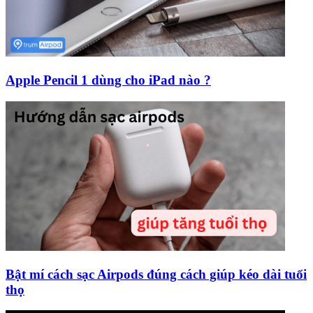
Apple Pencil 1 dùng cho iPad nào ?
Bật mí cách sạc Airpods đúng cách giúp kéo dài tuổi
thọ