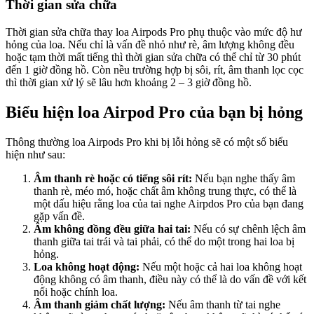
Thời gian sửa chữa
Thời gian sửa chữa thay loa Airpods Pro phụ thuộc vào mức độ hư
hỏng của loa. Nếu chỉ là vấn đề nhỏ như rè, âm lượng không đều
hoặc tạm thời mất tiếng thì thời gian sửa chữa có thể chỉ từ 30 phút
đến 1 giờ đồng hồ. Còn nều trường hợp bị sôi, rít, âm thanh lọc cọc
thì thời gian xử lý sẽ lâu hơn khoảng 2 – 3 giờ đồng hồ.
Biểu hiện loa Airpod Pro của bạn bị hỏng
Thông thường loa Airpods Pro khi bị lỗi hỏng sẽ có một số biểu
hiện như sau:
Âm thanh rè hoặc có tiếng sôi rít:
Nếu bạn nghe thấy âm
thanh rè, méo mó, hoặc chất âm không trung thực, có thể là
một dấu hiệu rằng loa của tai nghe Airpdos Pro của bạn đang
gặp vấn đề.
Âm không đồng đều giữa hai tai:
Nếu có sự chênh lệch âm
thanh giữa tai trái và tai phải, có thể do một trong hai loa bị
hỏng.
Loa không hoạt động:
Nếu một hoặc cả hai loa không hoạt
động không có âm thanh, điều này có thể là do vấn đề với kết
nối hoặc chính loa.
Âm thanh giảm chất lượng:
Nếu âm thanh từ tai nghe