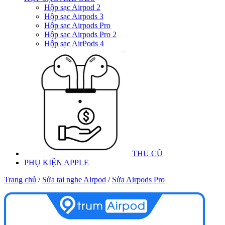
Hộp sạc Airpod 2
Hộp sạc Airpods 3
Hộp sạc Airpods Pro
Hộp sạc Airpods Pro 2
Hộp sạc AirPods 4
THU CŨ
PHỤ KIỆN APPLE
Trang chủ
/
Sửa tai nghe Airpod
/
Sửa Airpods Pro