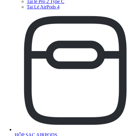
Tai lẻ Pro 2 Type C
Tai Lẻ AirPods 4
HỘP SẠC AIRPODS