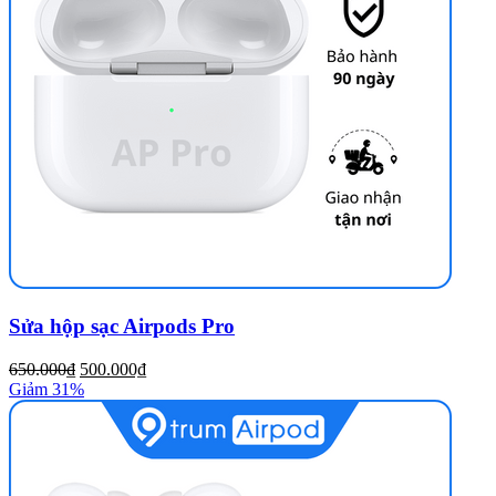
Sửa hộp sạc Airpods Pro
650.000₫
500.000₫
Giảm 31%