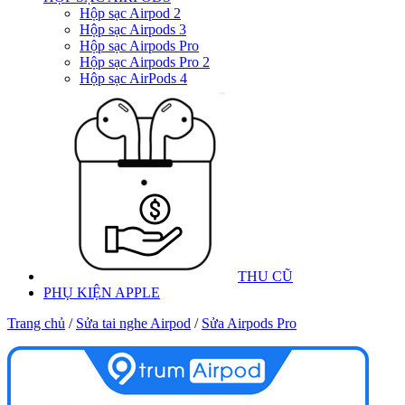
Hộp sạc Airpod 2
Hộp sạc Airpods 3
Hộp sạc Airpods Pro
Hộp sạc Airpods Pro 2
Hộp sạc AirPods 4
THU CŨ
PHỤ KIỆN APPLE
Trang chủ
/
Sửa tai nghe Airpod
/
Sửa Airpods Pro