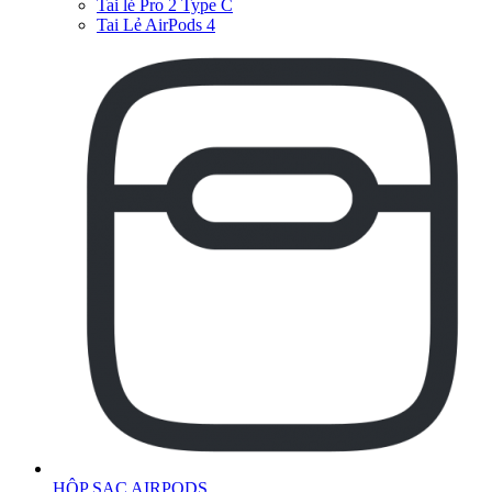
Tai lẻ Pro 2 Type C
Tai Lẻ AirPods 4
HỘP SẠC AIRPODS