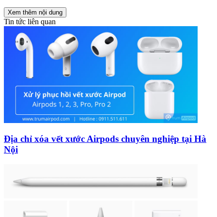
Xem thêm nội dung
Tin tức liên quan
Địa chỉ xóa vết xước Airpods chuyên nghiệp tại Hà
Nội