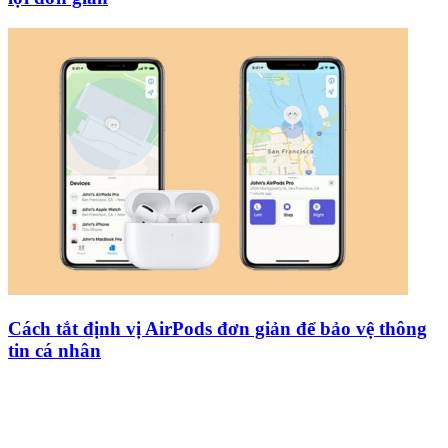
Cách tắt định vị AirPods đơn giản để bảo vệ thông
tin cá nhân