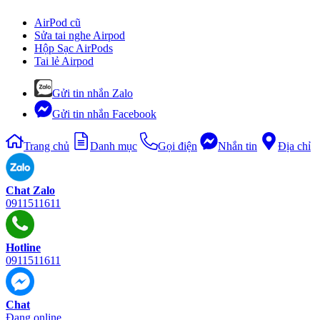
AirPod cũ
Sửa tai nghe Airpod
Hộp Sạc AirPods
Tai lẻ Airpod
Gửi tin nhắn Zalo
Gửi tin nhắn Facebook
Trang chủ
Danh mục
Gọi điện
Nhắn tin
Địa chỉ
Chat Zalo
0911511611
Hotline
0911511611
Chat
Đang online...