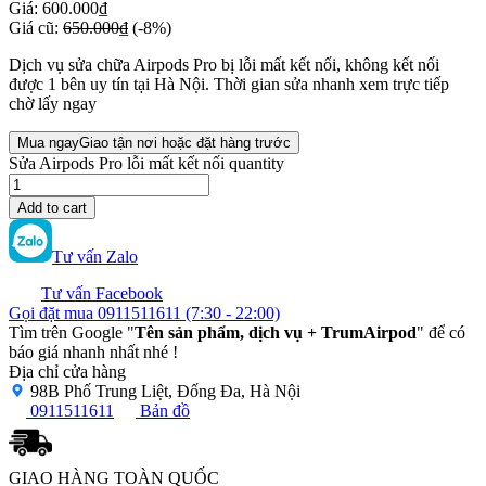
Giá:
600.000₫
Giá cũ:
650.000₫
(-8%)
Dịch vụ sửa chữa Airpods Pro bị lỗi mất kết nối, không kết nối
được 1 bên uy tín tại Hà Nội. Thời gian sửa nhanh xem trực tiếp
chờ lấy ngay
Mua ngay
Giao tận nơi hoặc đặt hàng trước
Sửa Airpods Pro lỗi mất kết nối quantity
Add to cart
Tư vấn Zalo
Tư vấn Facebook
Gọi đặt mua
0911511611
(7:30 - 22:00)
Tìm trên Google "
Tên sản phẩm, dịch vụ + TrumAirpod
" để có
báo giá nhanh nhất nhé !
Địa chỉ cửa hàng
98B Phố Trung Liệt, Đống Đa, Hà Nội
0911511611
Bản đồ
GIAO HÀNG TOÀN QUỐC