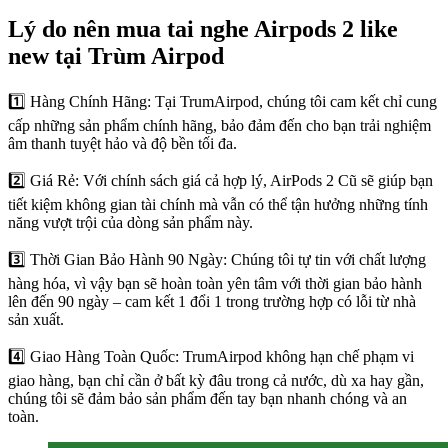
Lý do nên mua tai nghe Airpods 2 like
new tại Trùm Airpod
1️⃣ Hàng Chính Hãng: Tại TrumAirpod, chúng tôi cam kết chỉ cung
cấp những sản phẩm chính hãng, bảo đảm đến cho bạn trải nghiệm
âm thanh tuyệt hảo và độ bền tối đa.
2️⃣ Giá Rẻ: Với chính sách giá cả hợp lý, AirPods 2 Cũ sẽ giúp bạn
tiết kiệm không gian tài chính mà vẫn có thể tận hưởng những tính
năng vượt trội của dòng sản phẩm này.
3️⃣ Thời Gian Bảo Hành 90 Ngày: Chúng tôi tự tin với chất lượng
hàng hóa, vì vậy bạn sẽ hoàn toàn yên tâm với thời gian bảo hành
lên đến 90 ngày – cam kết 1 đổi 1 trong trường hợp có lỗi từ nhà
sản xuất.
4️⃣ Giao Hàng Toàn Quốc: TrumAirpod không hạn chế phạm vi
giao hàng, bạn chỉ cần ở bất kỳ đâu trong cả nước, dù xa hay gần,
chúng tôi sẽ đảm bảo sản phẩm đến tay bạn nhanh chóng và an
toàn.