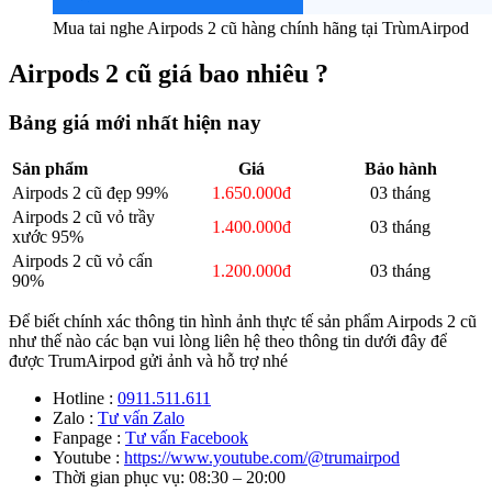
Mua tai nghe Airpods 2 cũ hàng chính hãng tại TrùmAirpod
Airpods 2 cũ giá bao nhiêu ?
Bảng giá mới nhất hiện nay
Sản phẩm
Giá
Bảo hành
Airpods 2 cũ đẹp 99%
1.650.000đ
03 tháng
Airpods 2 cũ vỏ trầy
1.400.000đ
03 tháng
xước 95%
Airpods 2 cũ vỏ cấn
1.200.000đ
03 tháng
90%
Để biết chính xác thông tin hình ảnh thực tế sản phẩm Airpods 2 cũ
như thế nào các bạn vui lòng liên hệ theo thông tin dưới đây để
được TrumAirpod gửi ảnh và hỗ trợ nhé
Hotline :
0911.511.611
Zalo :
Tư vấn Zalo
Fanpage :
Tư vấn Facebook
Youtube :
https://www.youtube.com/@trumairpod
Thời gian phục vụ: 08:30 – 20:00