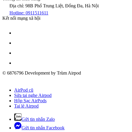
Địa chỉ: 98B Phố Trung Liệt, Đống Đa, Hà Nội
Hotline: 0911511611
Kết nối mạng xã hội
© 6876796 Development by Trùm Airpod
AirPod cũ
Sửa tai nghe Airpod
Hộp Sạc AirPods
Tai lẻ Airpod
Gửi tin nhắn Zalo
Gửi tin nhắn Facebook