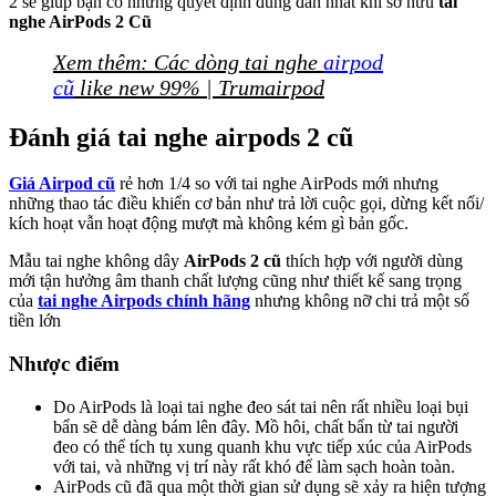
2 sẽ giúp bạn có những quyết định đúng đắn nhất khi sở hữu
tai
nghe AirPods 2 Cũ
Xem thêm: Các dòng tai nghe
airpod
cũ
like new 99% | Trumairpod
Đánh giá tai nghe airpods 2 cũ
Giá Airpod cũ
rẻ hơn 1/4 so với tai nghe AirPods mới nhưng
những thao tác điều khiển cơ bản như trả lời cuộc gọi, dừng kết nối/
kích hoạt vẫn hoạt động mượt mà không kém gì bản gốc.
Mẫu tai nghe không dây
AirPods 2 cũ
thích hợp với người dùng
mới tận hưởng âm thanh chất lượng cũng như thiết kế sang trọng
của
tai nghe Airpods chính hãng
nhưng không nỡ chi trả một số
tiền lớn
Nhược điểm
Do AirPods là loại tai nghe đeo sát tai nên rất nhiều loại bụi
bẩn sẽ dễ dàng bám lên đây. Mồ hôi, chất bẩn từ tai người
đeo có thể tích tụ xung quanh khu vực tiếp xúc của AirPods
với tai, và những vị trí này rất khó để làm sạch hoàn toàn.
AirPods cũ đã qua một thời gian sử dụng sẽ xảy ra hiện tượng