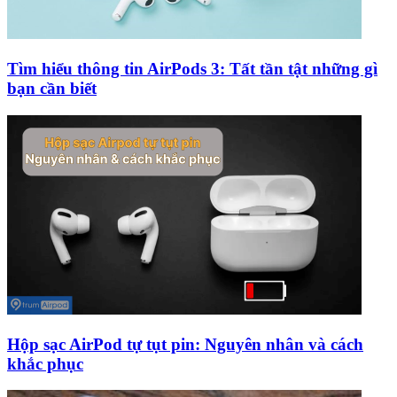
Tìm hiểu thông tin AirPods 3: Tất tần tật những gì
bạn cần biết
Hộp sạc AirPod tự tụt pin: Nguyên nhân và cách
khắc phục