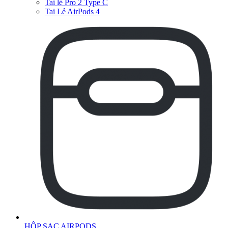
Tai lẻ Pro 2 Type C
Tai Lẻ AirPods 4
HỘP SẠC AIRPODS