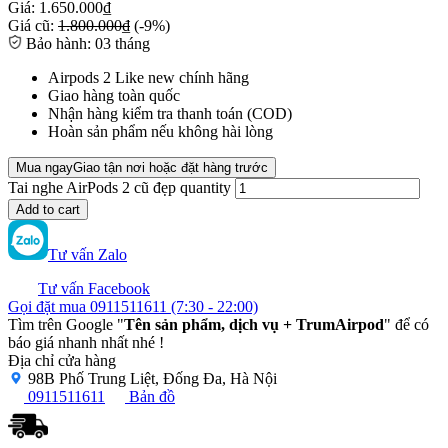
Giá:
1.650.000₫
Giá cũ:
1.800.000₫
(-9%)
Bảo hành:
03 tháng
Airpods 2 Like new chính hãng
Giao hàng toàn quốc
Nhận hàng kiểm tra thanh toán (COD)
Hoàn sản phẩm nếu không hài lòng
Mua ngay
Giao tận nơi hoặc đặt hàng trước
Tai nghe AirPods 2 cũ đẹp quantity
Add to cart
Tư vấn Zalo
Tư vấn Facebook
Gọi đặt mua
0911511611
(7:30 - 22:00)
Tìm trên Google "
Tên sản phẩm, dịch vụ + TrumAirpod
" để có
báo giá nhanh nhất nhé !
Địa chỉ cửa hàng
98B Phố Trung Liệt, Đống Đa, Hà Nội
0911511611
Bản đồ