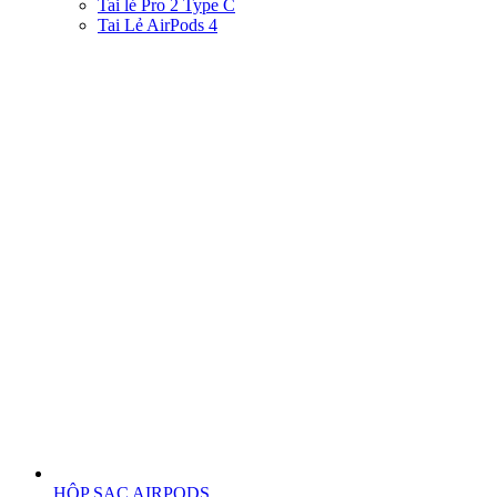
Tai lẻ Pro 2 Type C
Tai Lẻ AirPods 4
HỘP SẠC AIRPODS