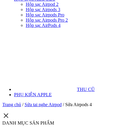
Hộp sạc Airpod 2
Hộp sạc Airpods 3
Hộp sạc Airpods Pro
Hộp sạc Airpods Pro 2
Hộp sạc AirPods 4
THU CŨ
PHỤ KIỆN APPLE
Trang chủ
/
Sửa tai nghe Airpod
/
Sửa Airpods 4
DANH MỤC SẢN PHẨM